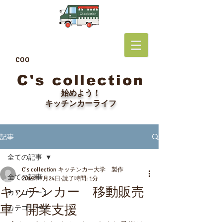
coo
C's collection
始めよう！
​キッチンカーライフ
記事
全ての記事
C's collection キッチンカー大学 製作
全ての記事
2019年7月24日
読了時間: 1分
キッチンカー 移動販売
カテゴリー 1
車 開業支援
カテゴリー 2